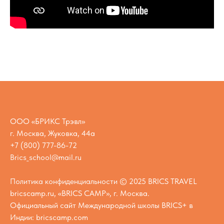
ООО «БРИКС Трэвл»
г. Москва, Жуковка, 44а
+7 (800) 777-86-72
Brics_school@mail.ru
Политика конфиденциальности
© 2025 BRICS TRAVEL
bricscamp.ru, «BRICS CAMP», г. Москва.
Официальный сайт
Международной школы BRICS+ в
Индии:
bricscamp.com