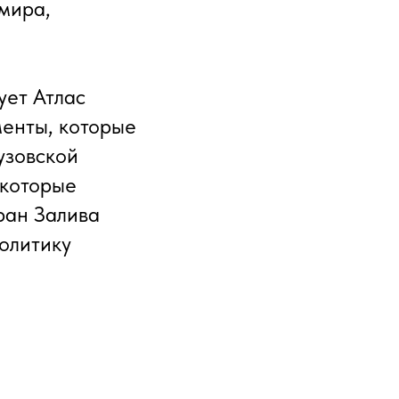
мира,
ует Атлас
енты, которые
узовской
 которые
ран Залива
олитику