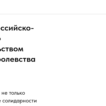
ссийско-
о
ьством
ролевства
не только
е солидарности