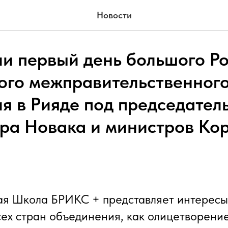
Новости
и первый день большого Ро
ого межправительственног
я в Рияде под председател
ра Новака и министров Ко
я Школа БРИКС + представляет интересы 
всех стран объединения, как олицетворени