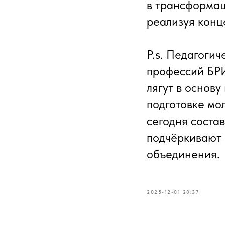
в трансформац
реализуя конц
P.s. Педагоги
профессий БР
лягут в основ
подготовке мол
сегодня соста
подчёркивают 
объединения.
2025-12-01 20:37